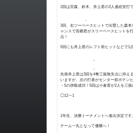
2回は宮森、鈴木、井上君の3人連続安打
3回、右ツーベースヒットで出塁した森本
ャンスで吾郷君がスリーベースヒットを打
点！
5回にも井上君のレフト前ヒットなどで1
先発井上君は3回を4奪三振無失点に抑え
いますが、次の打者がセンター前ポテンヒ
－5の併殺成功！5回は小倉君が2人を三
◯12－1
1年生、決勝トーナメントへ進出決定です
チーム一丸となって優勝へ！