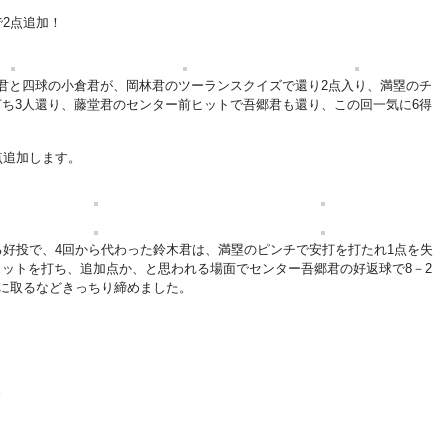
で2点追加！
君と四球の小倉君が、岡林君のツーランスクイズで還り2点入り、満塁のチ
ち3人還り、藤堂君のセンター前ヒットで吾郷君も還り、この回一気に6得
点追加します。
る好投で、4回から代わった鈴木君は、満塁のピンチで安打を打たれ1点を失
ットを打ち、追加点か、と思われる場面でセンター吾郷君の好返球で8－2
振に取るなどきっちり締めました。
。