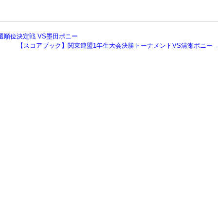
順位決定戦 VS墨田ポニー
【スコアブック】関東連盟1年生大会決勝トーナメントVS清瀬ポニー