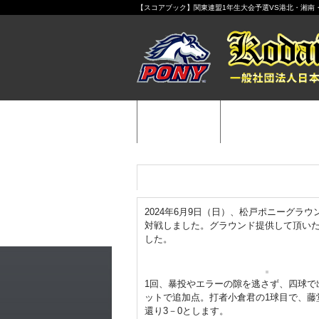
【スコアブック】関東連盟1年生大会予選VS港北・湘南・
HOME
チーム紹介
【スコアブック】関東連盟1年生大会予
2024年6月9日（日）、松戸ポニーグラ
対戦しました。グラウンド提供して頂い
した。
1回、暴投やエラーの隙を逃さず、四球で
ットで追加点。打者小倉君の1球目で、藤
還り3－0とします。