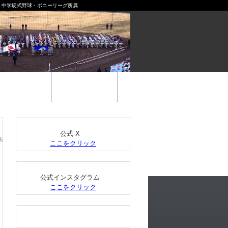
| 中学硬式野球・ポニーリーグ所属
選手募集
イベント
公式 X
6
ここをクリック
公式インスタグラム
ここをクリック