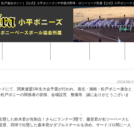
松戸連合ポニー | 【公式】小平ポニーズ | 中学硬式野球・ポニーリーグ所属【公式】小平ポニーズ 
スケジュール
試合結果
Gallery
選VS港北・湘南・松戸連合ポニー
2024/06/1
ウンドにて、関東連盟1年生大会予選が行われ、港北・湘南・松戸ポニー連合と
た松戸ポニーの関係者の皆様、会場設営、整備等、誠にありがとうございま
出塁した鈴木君が先制点！さらにランナー3塁で、藤堂君が右ツーベースヒ
堂君、四球で出塁した森本君がダブルスチールを決め、サードゴロ間に一人