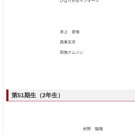
ひばりが丘ヤンキース
井上 碧海
西東京市
田無テムジン
第51期生（2年生）
村野 陽飛