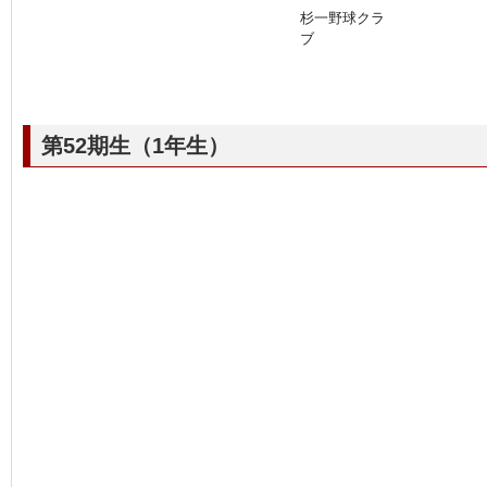
杉一野球クラ
ブ
第52期生（1年生）