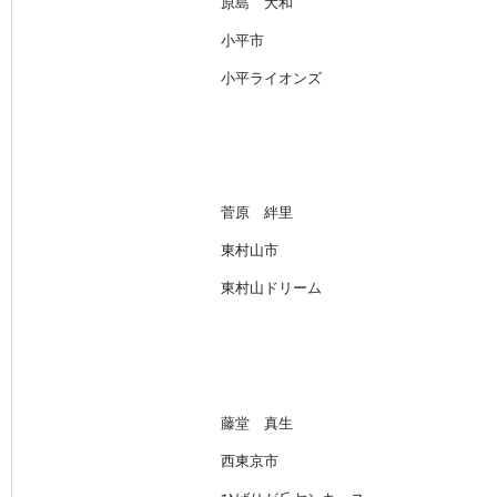
原島 大和
小平市
小平ライオンズ
菅原 絆里
東村山市
東村山ドリーム
藤堂 真生
西東京市